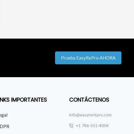
Prueba EasyRePro AHORA
INKS IMPORTANTES
CONTÁCTENOS
egal
info@easyrentpro.com
+1 786-551-4004
DPR