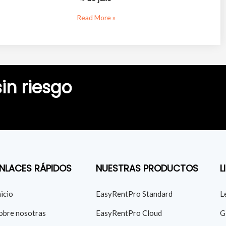
Read More »
in riesgo
NLACES RÁPIDOS
NUESTRAS PRODUCTOS
L
nicio
EasyRentPro Standard
L
obre nosotras
EasyRentPro Cloud
G