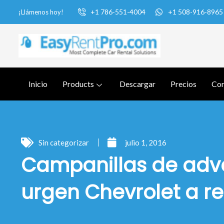
+1 786-551-4004
+1 508-916-8965
¡Llámenos hoy!
Inicio
Products
Descargar
Precios
Con
Sin categorizar
julio 1, 2016
Campanillas de adv
urgen Chevrolet a re