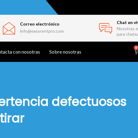
Chat en vi
Correo electrónico
Nosotras e
info@easyrentpro.com
para chate
0
tacta con nosotras
Sobre nosotras
ertencia defectuosos
tirar