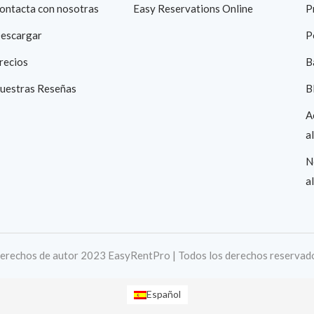
ontacta con nosotras
Easy Reservations Online
P
escargar
P
recios
B
uestras Reseñas
B
A
a
N
a
erechos de autor 2023 EasyRentPro | Todos los derechos reservad
Español