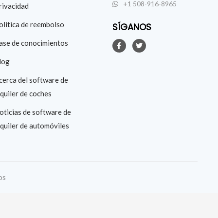
+1 508-916-8965
rivacidad
olitica de reembolso
SÍGANOS
ase de conocimientos
log
cerca del software de
lquiler de coches
oticias de software de
lquiler de automóviles
os